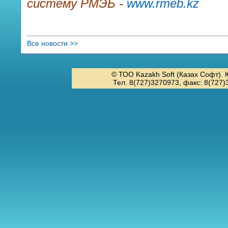
систему РМЭБ -
www.rmeb.kz
Все новости >>
© ТОО Kazakh Soft (Казах Софт). 
Тел. 8(727)3270973, факс: 8(727