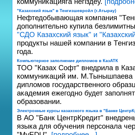
коммуникацияѓа негіздеу.
[подробне
"Казахский язык" в Тенгизшевройл (г.Атырау)
Нефтедобывающая компания "Тенгиз
дополнительно купила безлимитны
"СДО Казахский язык" и "Казахский
продукты нашей компании в Тенгиз
года.
Компьютерное заполнение дипломов в КазАТК
ТОО "Казах Софт" внедрила в Каз
коммуникаций им. М.Тынышпаева 
дипломов государственного образ
академия ежегодно будет заполня
образовании.
Электронные курсы казахского языка в "Банке ЦентрК
В АО "Банк ЦентрКредит" внедрен
языка для обучения персонала чер
"MyEDU".
[подробнее...]