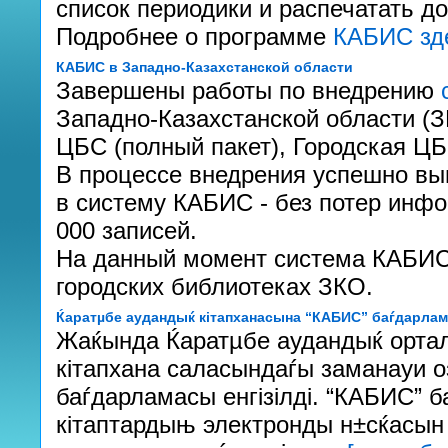
список периодики и распечатать до
Подробнее о программе
КАБИС зд
КАБИС в Западно-Казахстанской области
Завершены работы по внедрению
Западно-Казахстанской области (
ЦБС (полный пакет), Городская ЦБС
В процессе внедрения успешно вы
в систему КАБИС - без потер инф
000 записей.
На данный момент система КАБИС 
городских библиотеках ЗКО.
Ќаратµбе аудандыќ кітапханасына “КАБИС” баѓдарлама
Жаќында Ќаратµбе аудандыќ орта
кітапхана саласындаѓы заманауи о
баѓдарламасы енгізілді. “КАБИС”
кітаптардыњ электронды н±сќасын 