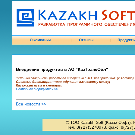
О компании
Отзывы
Продукт
|
|
Внедрение продуктов в АО "КазТрансОйл"
Успешно завершены работы по внедрению в АО "КазТрансОйл" (г.Астана)
Система дистанционного обучения казахскому языку;
Казахский язык в словарях
.
Подробнее о продуктах >>
Все новости >>
© ТОО Kazakh Soft (Казах Софт). 
Тел. 8(727)3270973, факс: 8(727